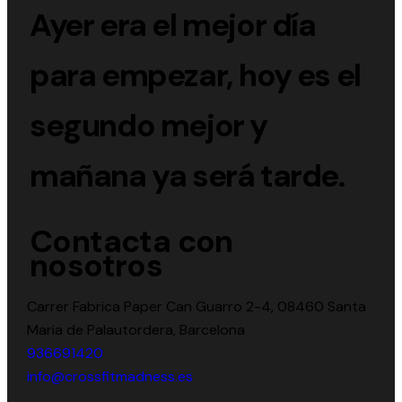
Ayer era el mejor día
para empezar, hoy es el
segundo mejor y
mañana ya será tarde.
Contacta con
nosotros
Carrer Fabrica Paper Can Guarro 2-4, 08460 Santa
Maria de Palautordera, Barcelona
936691420
info@crossfitmadness.es