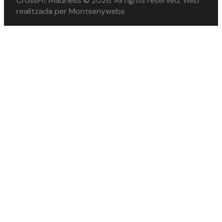
CrossFit Madness © 2026. All rights reserved. Web
realitzada per Montsenywebs