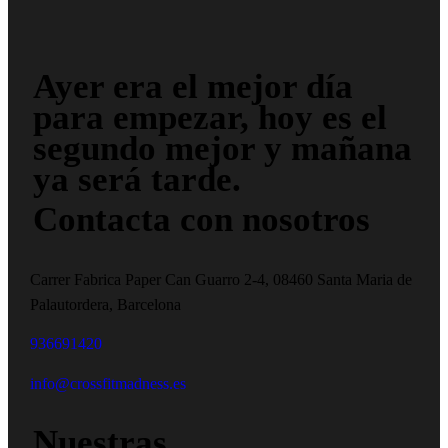
Ayer era el mejor día
para empezar, hoy es el
segundo mejor y mañana
ya será tarde.
Contacta con nosotros
Carrer Fabrica Paper Can Guarro 2-4, 08460 Santa Maria de
Palautordera, Barcelona
936691420
info@crossfitmadness.es
Nuestras